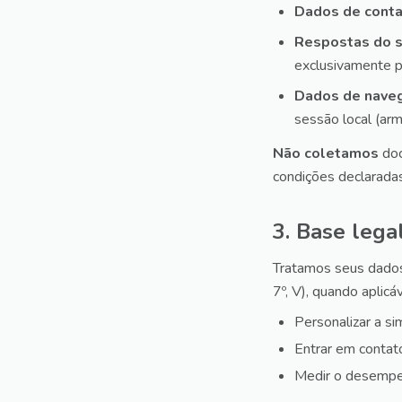
Dados de cont
Respostas do 
exclusivamente p
Dados de nave
sessão local (ar
Não coletamos
doc
condições declarada
3. Base lega
Tratamos seus dado
7º, V), quando aplicá
Personalizar a s
Entrar em contat
Medir o desempen