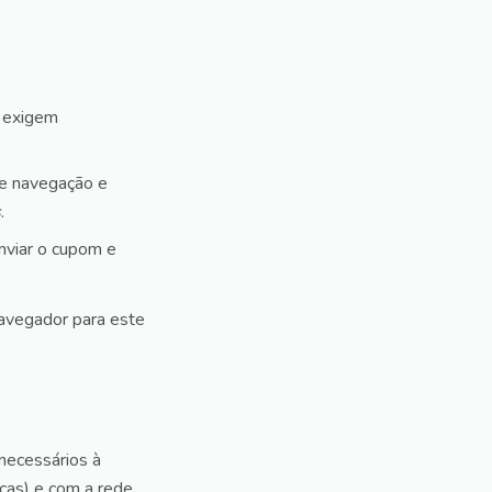
o exigem
de navegação e
s
.
nviar o cupom e
avegador para este
necessários à
icas) e com a rede