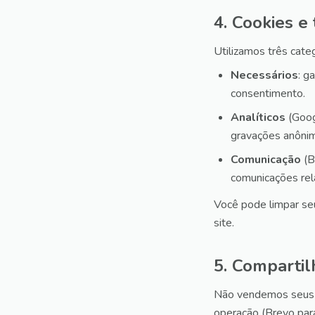
4. Cookies e
Utilizamos três categ
Necessários
: g
consentimento.
Analíticos
(Goog
gravações anônim
Comunicação
(B
comunicações rel
Você pode limpar s
site.
5. Comparti
Não vendemos seus 
operação (Brevo para