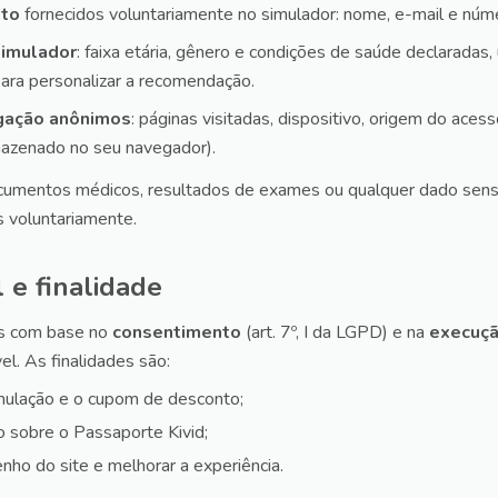
ato
fornecidos voluntariamente no simulador: nome, e-mail e n
simulador
: faixa etária, gênero e condições de saúde declaradas,
ara personalizar a recomendação.
gação anônimos
: páginas visitadas, dispositivo, origem do acess
mazenado no seu navegador).
umentos médicos, resultados de exames ou qualquer dado sens
s voluntariamente.
l e finalidade
s com base no
consentimento
(art. 7º, I da LGPD) e na
execuçã
vel. As finalidades são:
imulação e o cupom de desconto;
o sobre o Passaporte Kivid;
ho do site e melhorar a experiência.