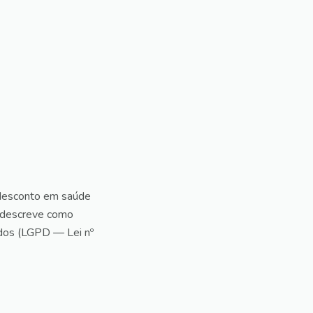
 desconto em saúde
a descreve como
dos (LGPD — Lei nº