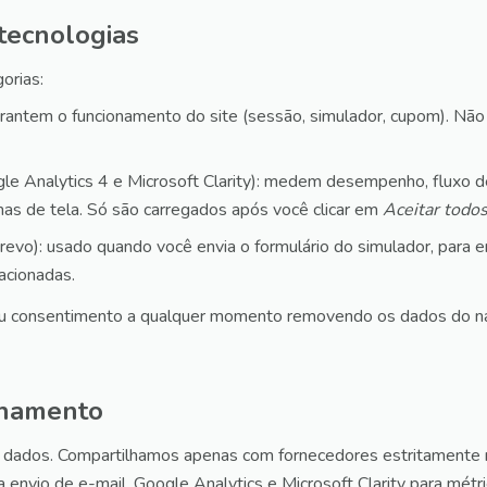
 tecnologias
orias:
arantem o funcionamento do site (sessão, simulador, cupom). Nã
le Analytics 4 e Microsoft Clarity): medem desempenho, fluxo 
as de tela. Só são carregados após você clicar em
Aceitar todo
revo): usado quando você envia o formulário do simulador, para e
acionadas.
eu consentimento a qualquer momento removendo os dados do n
lhamento
dados. Compartilhamos apenas com fornecedores estritamente 
 envio de e-mail, Google Analytics e Microsoft Clarity para métr